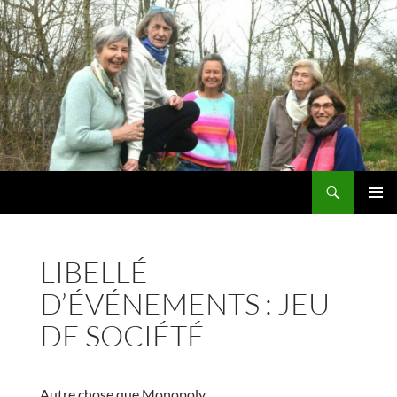
Recherche
Tom Pouce Villeroux
ALLER
MENU
AU
PRINCI
CONTENU
LIBELLÉ
D’ÉVÉNEMENTS :
JEU
DE SOCIÉTÉ
Autre chose que Monopoly