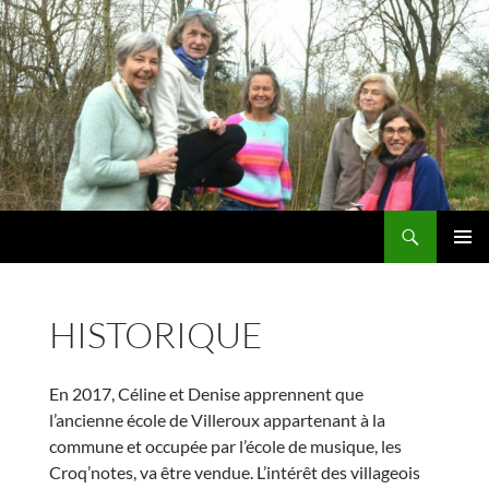
Recherche
Tom Pouce Villeroux
ALLER
MENU
AU
PRINCI
CONTENU
HISTORIQUE
En 2017, Céline et Denise apprennent que
l’ancienne école de Villeroux appartenant à la
commune et occupée par l’école de musique, les
Croq’notes, va être vendue. L’intérêt des villageois