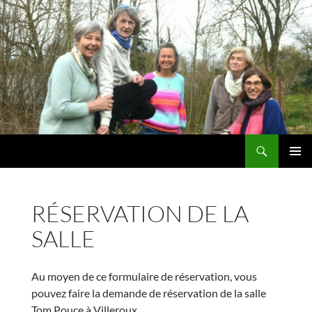
Recherche
Tom Pouce Villeroux
ALLER
MENU
AU
PRINCI
CONTENU
RÉSERVATION DE LA
SALLE
Au moyen de ce formulaire de réservation, vous
pouvez faire la demande de réservation de la salle
Tom Pouce à Villeroux.